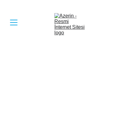
Türk Dünyasının Muhteşem Sesi...
GALERİ
Fotoğraflar